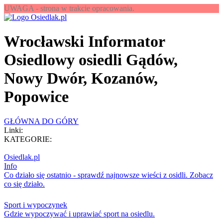
UWAGA - strona w trakcie opracowania.
Wrocławski Informator
Osiedlowy osiedli Gądów,
Nowy Dwór, Kozanów,
Popowice
GŁÓWNA
DO GÓRY
Linki:
KATEGORIE:
Osiedlak.pl
Info
Co działo się ostatnio - sprawdź najnowsze wieści z osidli. Zobacz
co się działo.
Sport i wypoczynek
Gdzie wypoczywać i uprawiać sport na osiedlu.