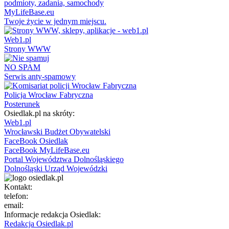
MyLifeBase.eu
Twoje życie w jednym miejscu.
Web1.pl
Strony WWW
NO SPAM
Serwis anty-spamowy
Policja Wrocław Fabryczna
Posterunek
Osiedlak.pl na skróty:
Web1.pl
Wrocławski Budżet Obywatelski
FaceBook Osiedlak
FaceBook MyLifeBase.eu
Portal Województwa Dolnośląskiego
Dolnośląski Urząd Wojewódzki
Kontakt:
telefon:
email:
Informacje redakcja Osiedlak:
Redakcja Osiedlak.pl