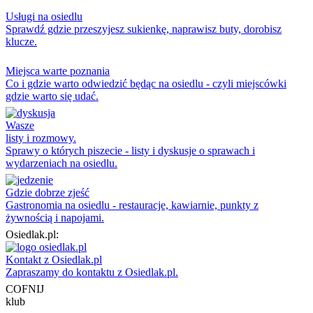
Usługi na osiedlu
Sprawdź gdzie przeszyjesz sukienkę, naprawisz buty, dorobisz
klucze.
Miejsca warte poznania
Co i gdzie warto odwiedzić będąc na osiedlu - czyli miejscówki
gdzie warto się udać.
Wasze
listy i rozmowy.
Sprawy o których piszecie - listy i dyskusje o sprawach i
wydarzeniach na osiedlu.
Gdzie dobrze zjeść
Gastronomia na osiedlu - restauracje, kawiarnie, punkty z
żywnością i napojami.
Osiedlak.pl:
Kontakt z Osiedlak.pl
Zapraszamy do kontaktu z Osiedlak.pl.
COFNIJ
klub