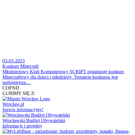
03-03-2023
Konkurs Minecraft
Młodzieżowy Klub Komputerowy SCRIPT organizuje konkurs
Minecraftowy dla dzieci i młodzieży. Tematem konkursu jest
najfajniejsza…
COFNIJ
LUBIMY SIĘ Z:
Wrocław.pl
Serwis informacyjny!
Wrocławski Budżet Obywatelski
Informacje i projekty