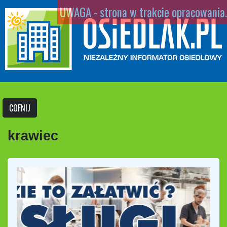
UWAGA - strona w trakcie opracowania.
COFNIJ
krawiec