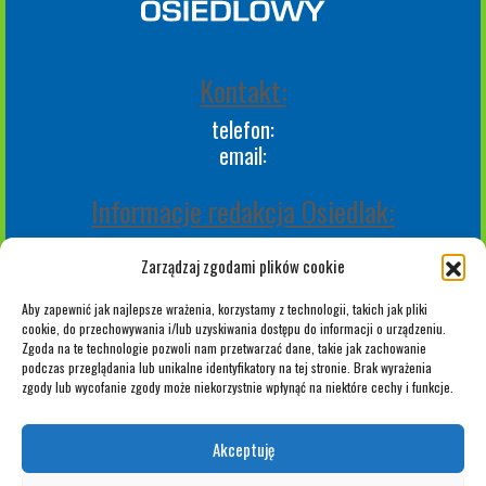
Kontakt:
telefon:
email:
Informacje redakcja Osiedlak:
Redakcja Osiedlak.pl
Zarządzaj zgodami plików cookie
Reporterzy
Polityka plików "cookies"
Aby zapewnić jak najlepsze wrażenia, korzystamy z technologii, takich jak pliki
Polityka prywatności (RODO)
cookie, do przechowywania i/lub uzyskiwania dostępu do informacji o urządzeniu.
Regulamin Portalu
Zgoda na te technologie pozwoli nam przetwarzać dane, takie jak zachowanie
podczas przeglądania lub unikalne identyfikatory na tej stronie. Brak wyrażenia
Regulamin Osiedlak.pl
zgody lub wycofanie zgody może niekorzystnie wpłynąć na niektóre cechy i funkcje.
Do pobrania
Zgłaszanie awarii na terenie osiedla
Akceptuję
Web1.pl
Używamy ikon flaticon.com: